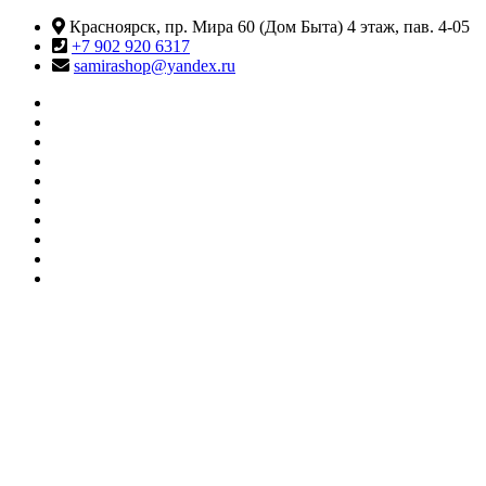
Перейти
Красноярск, пр. Мира 60 (Дом Быта) 4 этаж, пав. 4-05
к
+7 902 920 6317
содержимому
samirashop@yandex.ru
#415
(без
Информация
названия)
КАТАЛОГ
ТОВАРОВ
Контакты
Корзина
Личный
кабинет
Мои
желания
О
МАГАЗИНЕ
Оформление
заказа
Сравнить
SAMIRA
Магазин товаров для танцев и фитнеса