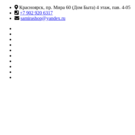
Перейти
Красноярск, пр. Мира 60 (Дом Быта) 4 этаж, пав. 4-05
к
+7 902 920 6317
содержимому
samirashop@yandex.ru
#415
(без
Информация
названия)
КАТАЛОГ
ТОВАРОВ
Контакты
Корзина
Личный
кабинет
Мои
желания
О
МАГАЗИНЕ
Оформление
заказа
Сравнить
SAMIRA
Магазин товаров для танцев и фитнеса