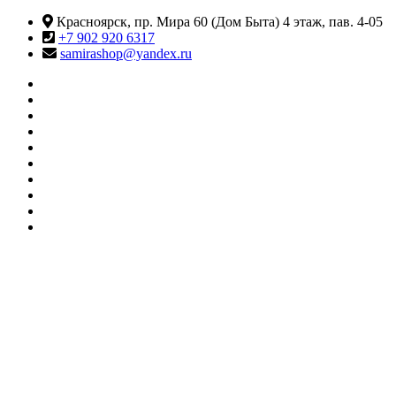
Перейти
Красноярск, пр. Мира 60 (Дом Быта) 4 этаж, пав. 4-05
к
+7 902 920 6317
содержимому
samirashop@yandex.ru
#415
(без
Информация
названия)
КАТАЛОГ
ТОВАРОВ
Контакты
Корзина
Личный
кабинет
Мои
желания
О
МАГАЗИНЕ
Оформление
заказа
Сравнить
SAMIRA
Магазин товаров для танцев и фитнеса