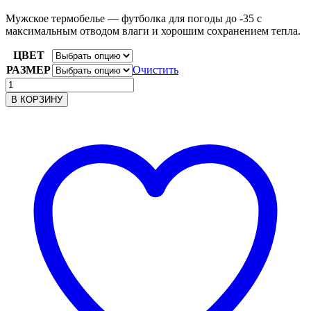
Мужское термобелье — футболка для погоды до -35 с
максимальным отводом влаги и хорошим сохранением тепла.
ЦВЕТ
РАЗМЕР
Очистить
Количество
товара
В КОРЗИНУ
Футболка
мужская
791