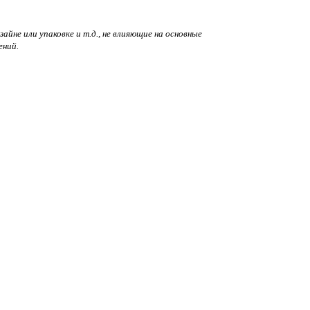
йне или упаковке и т.д., не влияющие на основные
ений.