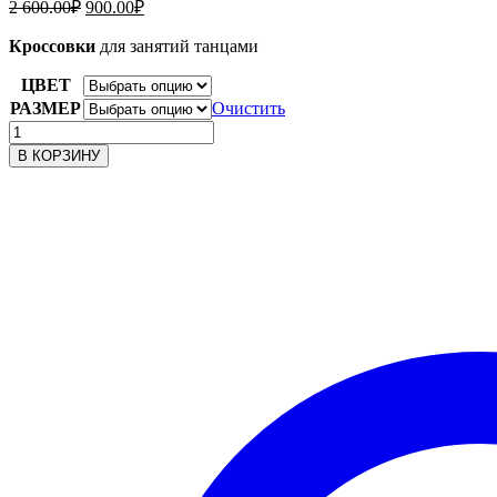
Первоначальная
Текущая
2 600.00
₽
900.00
₽
цена
цена:
составляла
Кроссовки
для занятий танцами
900.00₽.
2
ЦВЕТ
600.00₽.
РАЗМЕР
Очистить
Количество
товара
В КОРЗИНУ
Джаз-
кроссовки
низкие
сетка/
искусств
кожа
729