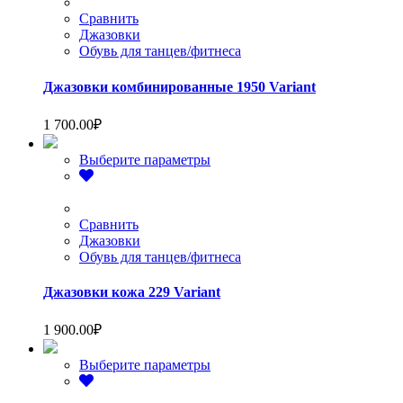
несколько
вариаций.
Сравнить
Опции
Джазовки
можно
Обувь для танцев/фитнеса
выбрать
на
Джазовки комбинированные 1950 Variant
странице
товара.
1 700.00
₽
Этот
Выберите параметры
товар
имеет
несколько
вариаций.
Сравнить
Опции
Джазовки
можно
Обувь для танцев/фитнеса
выбрать
на
Джазовки кожа 229 Variant
странице
товара.
1 900.00
₽
Этот
Выберите параметры
товар
имеет