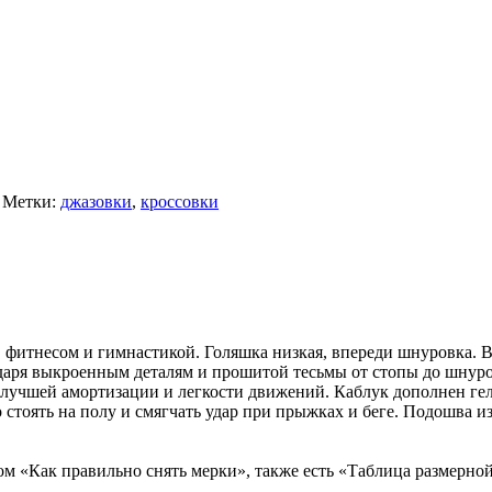
Метки:
джазовки
,
кроссовки
 фитнесом и гимнастикой. Голяшка низкая, впереди шнуровка. В
даря выкроенным деталям и прошитой тесьмы от стопы до шнур
 лучшей амортизации и легкости движений. Каблук дополнен гел
 стоять на полу и смягчать удар при прыжках и беге. Подошва и
ом «Как правильно снять мерки», также есть «Таблица размерной