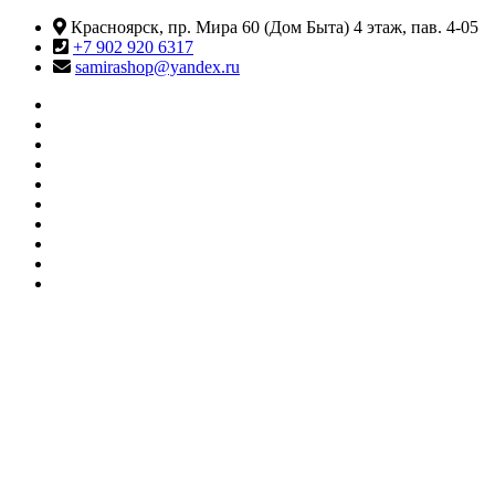
Перейти
Красноярск, пр. Мира 60 (Дом Быта) 4 этаж, пав. 4-05
к
+7 902 920 6317
содержимому
samirashop@yandex.ru
#415
(без
Информация
названия)
КАТАЛОГ
ТОВАРОВ
Контакты
Корзина
Личный
кабинет
Мои
желания
О
МАГАЗИНЕ
Оформление
заказа
Сравнить
SAMIRA
Магазин товаров для танцев и фитнеса