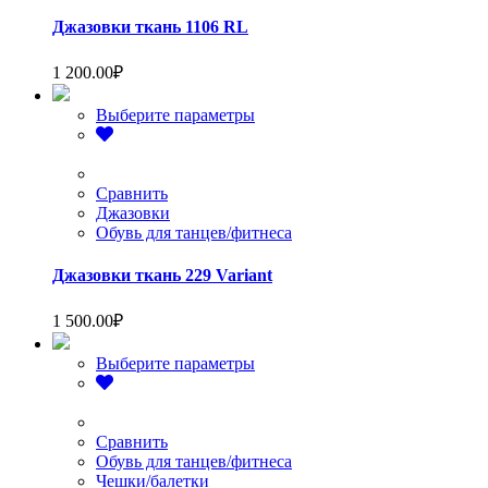
выбрать
на
Джазовки ткань 1106 RL
странице
товара.
1 200.00
₽
Этот
Выберите параметры
товар
имеет
несколько
вариаций.
Сравнить
Опции
Джазовки
можно
Обувь для танцев/фитнеса
выбрать
на
Джазовки ткань 229 Variant
странице
товара.
1 500.00
₽
Этот
Выберите параметры
товар
имеет
несколько
вариаций.
Сравнить
Опции
Обувь для танцев/фитнеса
можно
Чешки/балетки