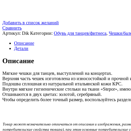
Добавить в список желаний
Сравнить
Артикул:
Dik
Категории:
Обувь для танцев/фитнеса
,
Чешки/бал
Описание
Детали
Описание
Мягкие чешки для танцев, выступлений на концертах.
Верхняя часть чешек изготовлена из износостойкой и прочной
Подошва сплошная из натуральной итальянской кожи КРС.
Внутри мягкие гигиенические стельки на ткани «Stepor», име
Отшиваются в двух цветах: золотой, серебряный.
Чтобы определить более точный размер, воспользуйтесь раздел
Товар может незначительно отличаться от описания и изображения, размеще
потребительские свойства товара), при этом основные потребительские с