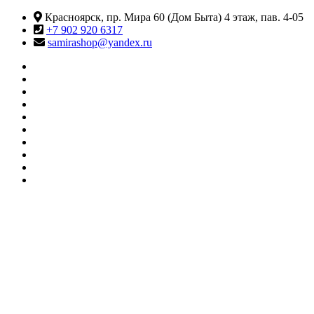
Перейти
Красноярск, пр. Мира 60 (Дом Быта) 4 этаж, пав. 4-05
к
+7 902 920 6317
содержимому
samirashop@yandex.ru
#415
(без
Информация
названия)
КАТАЛОГ
ТОВАРОВ
Контакты
Корзина
Личный
кабинет
Мои
желания
О
МАГАЗИНЕ
Оформление
заказа
Сравнить
SAMIRA
Магазин товаров для танцев и фитнеса