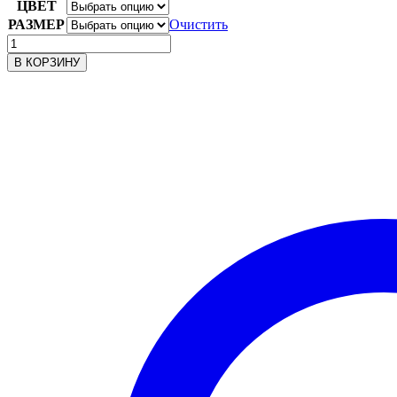
ЦВЕТ
–
РАЗМЕР
350.00₽
Очистить
Количество
товара
В КОРЗИНУ
Чешки
искусственная
кожа
Dolphin