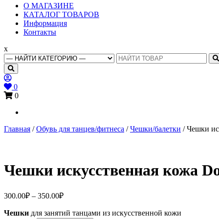
Основное
О МАГАЗИНЕ
меню
КАТАЛОГ ТОВАРОВ
Информация
Контакты
x
Search
for:
0
0
Главная
/
Обувь для танцев/фитнеса
/
Чешки/балетки
/ Чешки ис
Чешки искусственная кожа Do
Диапазон
300.00
₽
–
350.00
₽
цен:
Чешки
для занятий танцами из искусственной кожи
300.00₽