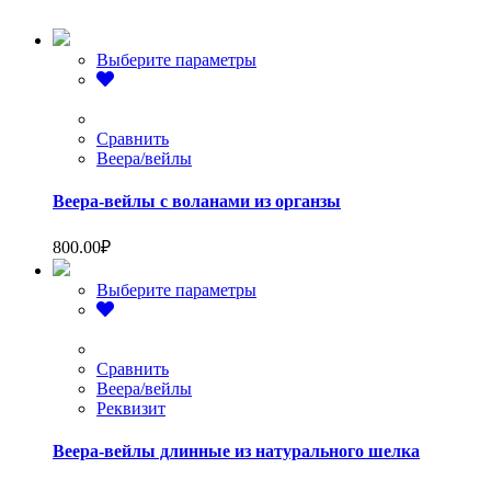
Этот
Выберите параметры
товар
имеет
несколько
вариаций.
Сравнить
Опции
Веера/вейлы
можно
выбрать
Веера-вейлы с воланами из органзы
на
странице
800.00
₽
товара.
Этот
Выберите параметры
товар
имеет
несколько
вариаций.
Сравнить
Опции
Веера/вейлы
можно
Реквизит
выбрать
на
Веера-вейлы длинные из натурального шелка
странице
товара.