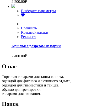
2 500.00
₽
Этот
Выберите параметры
товар
имеет
несколько
вариаций.
Сравнить
Опции
Крылья/накидки
можно
Реквизит
выбрать
на
Крылья с разрезом из парчи
странице
товара.
2 400.00
₽
О нас
Торговля товарами для танца живота,
одеждой для фитнеса и активного отдыха,
одеждой для гимнастики и танцев,
обувью для тренировки,
товарами для плавания.
Поиск