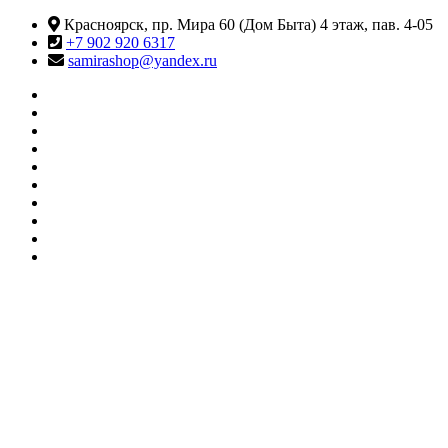
Перейти
Красноярск, пр. Мира 60 (Дом Быта) 4 этаж, пав. 4-05
к
+7 902 920 6317
содержимому
samirashop@yandex.ru
#415
(без
Информация
названия)
КАТАЛОГ
ТОВАРОВ
Контакты
Корзина
Личный
кабинет
Мои
желания
О
МАГАЗИНЕ
Оформление
заказа
Сравнить
SAMIRA
Магазин товаров для танцев и фитнеса