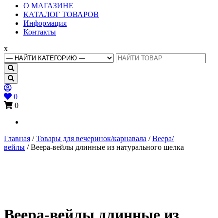
Основное
О МАГАЗИНЕ
меню
КАТАЛОГ ТОВАРОВ
Информация
Контакты
x
Search
for:
0
0
Главная
/
Товары для вечеринок/карнавала
/
Веера/
вейлы
/ Веера-вейлы длинные из натурального шелка
Веера-вейлы длинные из