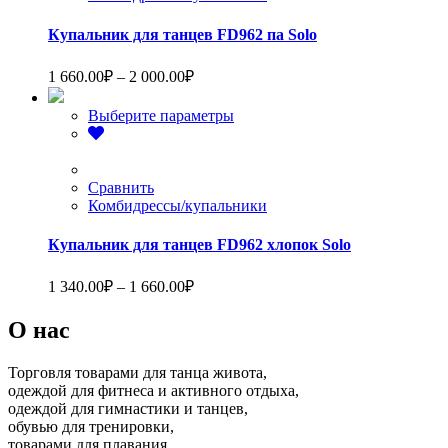
можно
выбрать
Купальник для танцев FD962 па Solo
на
странице
Диапазон
1 660.00
₽
–
2 000.00
₽
товара.
цен:
1
Этот
Выберите параметры
660.00₽
товар
–
имеет
2
несколько
вариаций.
Сравнить
000.00₽
Опции
Комбидрессы/купальники
можно
выбрать
Купальник для танцев FD962 хлопок Solo
на
странице
Диапазон
1 340.00
₽
–
1 660.00
₽
товара.
цен:
1
О нас
340.00₽
–
Торговля товарами для танца живота,
1
одеждой для фитнеса и активного отдыха,
660.00₽
одеждой для гимнастики и танцев,
обувью для тренировки,
товарами для плавания.