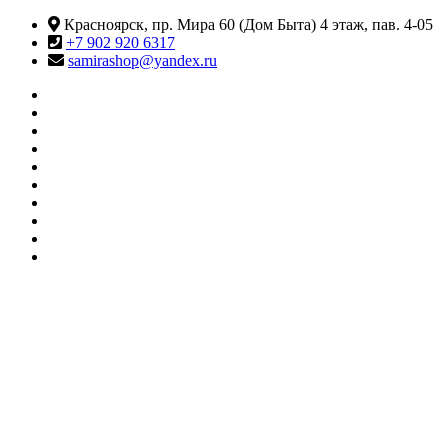
Перейти
Красноярск, пр. Мира 60 (Дом Быта) 4 этаж, пав. 4-05
к
+7 902 920 6317
содержимому
samirashop@yandex.ru
#415
(без
Информация
названия)
КАТАЛОГ
ТОВАРОВ
Контакты
Корзина
Личный
кабинет
Мои
желания
О
МАГАЗИНЕ
Оформление
заказа
Сравнить
SAMIRA
Магазин товаров для танцев и фитнеса