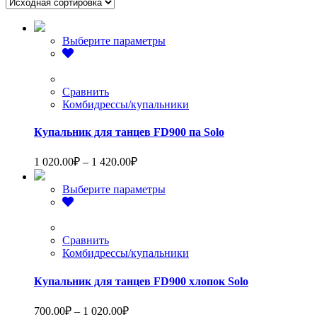
Этот
Выберите параметры
товар
имеет
несколько
вариаций.
Сравнить
Опции
Комбидрессы/купальники
можно
выбрать
Купальник для танцев FD900 па Solo
на
странице
Диапазон
1 020.00
₽
–
1 420.00
₽
товара.
цен:
1
Этот
Выберите параметры
020.00₽
товар
–
имеет
1
несколько
вариаций.
Сравнить
420.00₽
Опции
Комбидрессы/купальники
можно
выбрать
Купальник для танцев FD900 хлопок Solo
на
странице
Диапазон
700.00
₽
–
1 020.00
₽
товара.