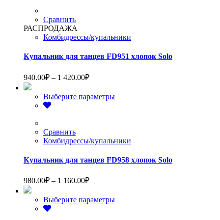
–
имеет
2
несколько
вариаций.
Сравнить
020.00₽
Опции
РАСПРОДАЖА
можно
Комбидрессы/купальники
выбрать
на
Купальник для танцев FD951 хлопок Solo
странице
товара.
Диапазон
940.00
₽
–
1 420.00
₽
цен:
940.00₽
Этот
Выберите параметры
–
товар
1
имеет
несколько
420.00₽
вариаций.
Сравнить
Опции
Комбидрессы/купальники
можно
выбрать
Купальник для танцев FD958 хлопок Solo
на
странице
Диапазон
980.00
₽
–
1 160.00
₽
товара.
цен:
980.00₽
Этот
Выберите параметры
–
товар
1
имеет