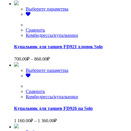
цен:
700.00₽
Этот
Выберите параметры
–
товар
1
имеет
несколько
020.00₽
вариаций.
Сравнить
Опции
Комбидрессы/купальники
можно
выбрать
Купальник для танцев FD921 хлопок Solo
на
странице
Диапазон
700.00
₽
–
860.00
₽
товара.
цен:
700.00₽
Этот
Выберите параметры
–
товар
имеет
860.00₽
несколько
вариаций.
Сравнить
Опции
Комбидрессы/купальники
можно
выбрать
Купальник для танцев FD926 па Solo
на
странице
Диапазон
1 160.00
₽
–
1 360.00
₽
товара.
цен:
1