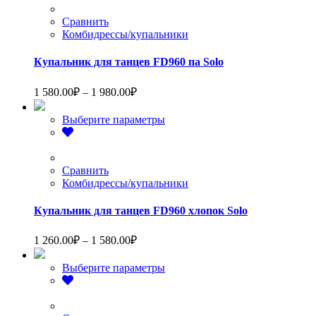
несколько
160.00₽
вариаций.
Сравнить
Опции
Комбидрессы/купальники
можно
выбрать
Купальник для танцев FD960 па Solo
на
странице
Диапазон
1 580.00
₽
–
1 980.00
₽
товара.
цен:
1
Этот
Выберите параметры
580.00₽
товар
–
имеет
1
несколько
вариаций.
Сравнить
980.00₽
Опции
Комбидрессы/купальники
можно
выбрать
Купальник для танцев FD960 хлопок Solo
на
странице
Диапазон
1 260.00
₽
–
1 580.00
₽
товара.
цен:
1
Этот
Выберите параметры
260.00₽
товар
–
имеет
1
несколько