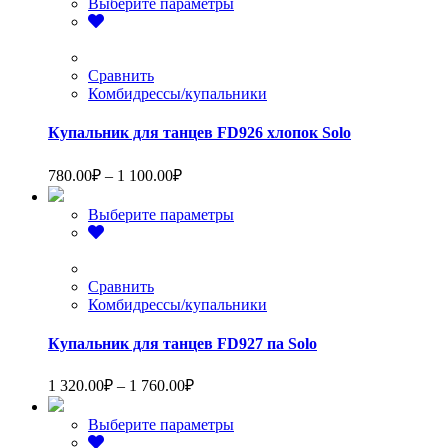
Этот
Выберите параметры
160.00₽
товар
–
имеет
1
несколько
вариаций.
Сравнить
360.00₽
Опции
Комбидрессы/купальники
можно
выбрать
Купальник для танцев FD926 хлопок Solo
на
странице
Диапазон
780.00
₽
–
1 100.00
₽
товара.
цен:
780.00₽
Этот
Выберите параметры
–
товар
1
имеет
несколько
100.00₽
вариаций.
Сравнить
Опции
Комбидрессы/купальники
можно
выбрать
Купальник для танцев FD927 па Solo
на
странице
Диапазон
1 320.00
₽
–
1 760.00
₽
товара.
цен:
1
Этот
Выберите параметры
320.00₽
товар