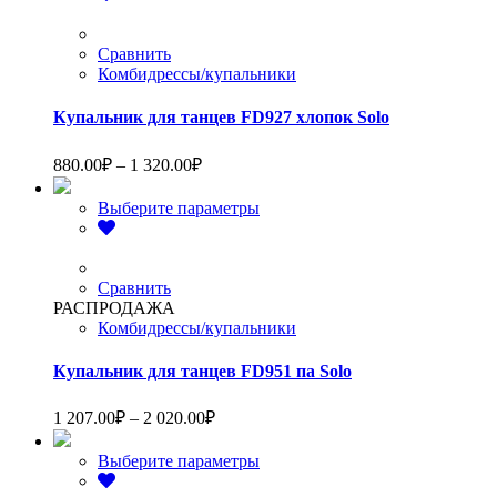
–
имеет
1
несколько
вариаций.
Сравнить
760.00₽
Опции
Комбидрессы/купальники
можно
выбрать
Купальник для танцев FD927 хлопок Solo
на
странице
Диапазон
880.00
₽
–
1 320.00
₽
товара.
цен:
880.00₽
Этот
Выберите параметры
–
товар
1
имеет
несколько
320.00₽
вариаций.
Сравнить
Опции
РАСПРОДАЖА
можно
Комбидрессы/купальники
выбрать
на
Купальник для танцев FD951 па Solo
странице
товара.
Диапазон
1 207.00
₽
–
2 020.00
₽
цен:
1
Этот
Выберите параметры
207.00₽
товар