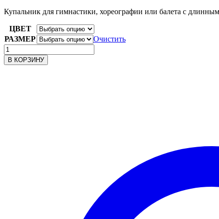
цен:
1
Купальник для гимнастики, хореографии или балета с длинным
207.00₽
ЦВЕТ
–
2
РАЗМЕР
Очистить
Количество
020.00₽
товара
В КОРЗИНУ
Купальник
для
танцев
FD951
па
Solo