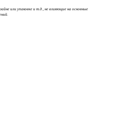
йне или упаковке и т.д., не влияющие на основные
ений.