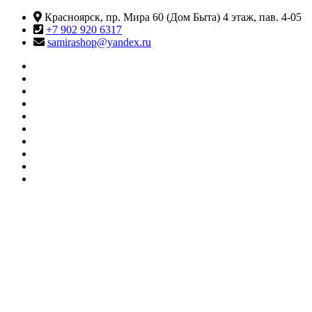
Перейти
Красноярск, пр. Мира 60 (Дом Быта) 4 этаж, пав. 4-05
к
+7 902 920 6317
содержимому
samirashop@yandex.ru
#415
(без
Информация
названия)
КАТАЛОГ
ТОВАРОВ
Контакты
Корзина
Личный
кабинет
Мои
желания
О
МАГАЗИНЕ
Оформление
заказа
Сравнить
SAMIRA
Магазин товаров для танцев и фитнеса